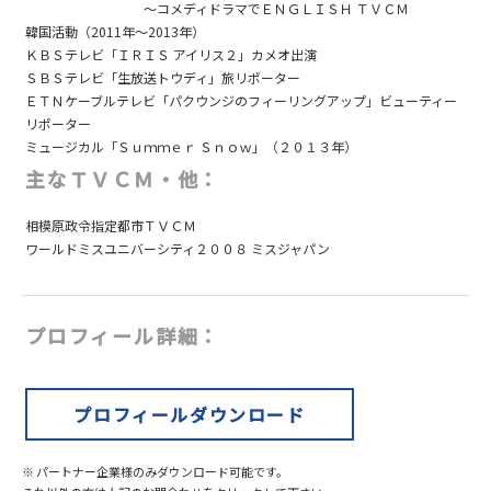
～コメディドラマでＥＮＧＬＩＳＨ ＴＶＣＭ
韓国活動（2011年～2013年）
ＫＢＳテレビ「ＩＲＩＳ アイリス２」カメオ出演
ＳＢＳテレビ「生放送トウディ」旅リポーター
ＥＴＮケーブルテレビ「パクウンジのフィーリングアップ」ビューティー
リポーター
ミュージカル「Ｓｕｍｍｅｒ Ｓｎｏｗ」（２０１３年）
主なＴＶＣＭ・他：
相模原政令指定都市ＴＶＣＭ
ワールドミスユニバーシティ２００８ ミスジャパン
プロフィール詳細：
プロフィールダウンロード
※ パートナー企業様のみダウンロード可能です。