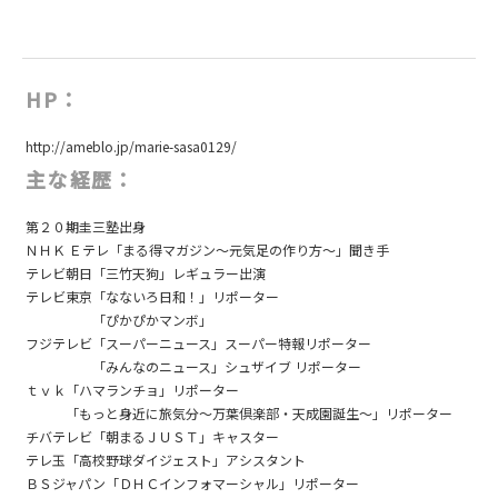
HP：
http://ameblo.jp/marie-sasa0129/
主な経歴：
第２０期圭三塾出身
ＮＨＫ Ｅテレ「まる得マガジン～元気足の作り方～」聞き手
テレビ朝日「三竹天狗」レギュラー出演
テレビ東京「なないろ日和！」リポーター
「ぴかぴかマンボ」
フジテレビ「スーパーニュース」スーパー特報リポーター
「みんなのニュース」シュザイブ リポーター
ｔｖｋ「ハマランチョ」リポーター
「もっと身近に旅気分～万葉倶楽部・天成園誕生～」リポーター
チバテレビ「朝まるＪＵＳＴ」キャスター
テレ玉「高校野球ダイジェスト」アシスタント
ＢＳジャパン「ＤＨＣインフォマーシャル」リポーター