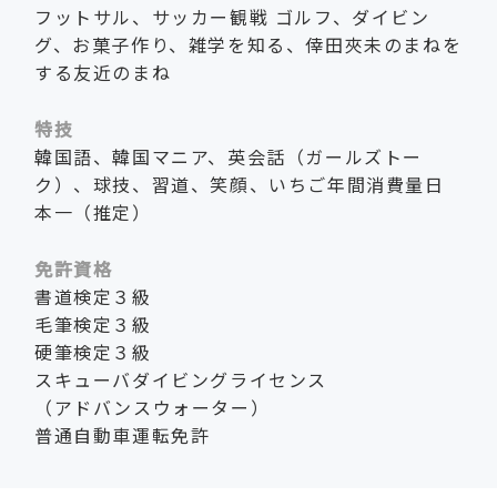
フットサル、サッカー観戦 ゴルフ、ダイビン
グ、お菓子作り、雑学を知る、倖田夾未のまねを
する友近のまね
特技
韓国語、韓国マニア、英会話（ガールズトー
ク）、球技、習道、笑顔、いちご年間消費量日
本一（推定）
免許資格
書道検定３級
毛筆検定３級
硬筆検定３級
スキューバダイビングライセンス
（アドバンスウォーター）
普通自動車運転免許