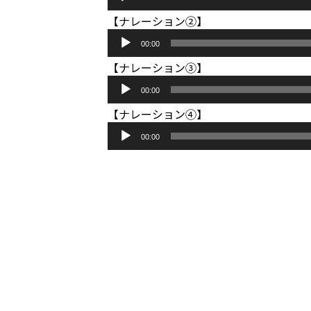
声
ー
【ナレーション②】
プ
ヤ
音
レ
ー
00:00
声
ー
【ナレーション③】
プ
ヤ
音
レ
ー
00:00
声
ー
【ナレーション④】
プ
ヤ
音
レ
ー
00:00
声
ー
プ
ヤ
レ
ー
ー
ヤ
ー