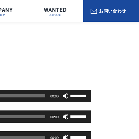
PANY
WANTED
お問い合わせ
お問い合わせ
ボ
00:00
リ
ュ
ー
ボ
00:00
ム
リ
調
ュ
節
ー
ボ
に
00:00