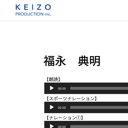
福永 典明
【朗読】
音
00:00
声
【スポーツナレーション】
プ
音
レ
00:00
声
ー
【ナレーション①】
プ
ヤ
音
レ
ー
00:00