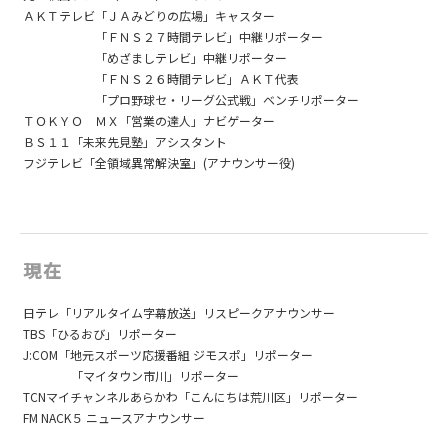
ＡＫＴテレビ「ＪＡみどりの広場」キャスター
「ＦＮＳ２７時間テレビ」中継リポーター
「めざましテレビ」中継リポーター
「ＦＮＳ２６時間テレビ」ＡＫＴ代表
「プロ野球セ・リーグ公式戦」ベンチリポーター
ＴＯＫＹＯ ＭＸ「営業の達人」ナビゲーター
ＢＳ１１「未来先見塾」アシスタント
フジテレビ「全領域異常解決室」(アナウンサー役)
現在
日テレ「リアルタイム字幕放送」リスピークアナウンサー
TBS「ひるおび」リポーター
J:COM「地元スポーツ応援番組 ジモスポ」リポーター
「マイタウン市川」リポーター
TCNマイチャンネルあらかわ「こんにちは荒川区」リポーター
FM NACK５ ニュースアナウンサー